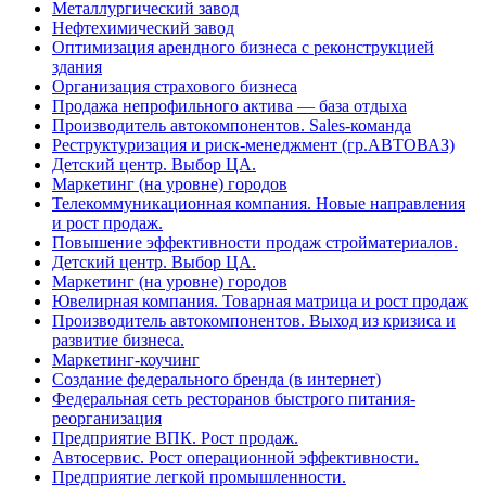
Металлургический завод
Нефтехимический завод
Оптимизация арендного бизнеса с реконструкцией
здания
Организация страхового бизнеса
Продажа непрофильного актива — база отдыха
Производитель автокомпонентов. Sales-команда
Реструктуризация и риск-менеджмент (гр.АВТОВАЗ)
Детский центр. Выбор ЦА.
Маркетинг (на уровне) городов
Телекоммуникационная компания. Новые направления
и рост продаж.
Повышение эффективности продаж стройматериалов.
Детский центр. Выбор ЦА.
Маркетинг (на уровне) городов
Ювелирная компания. Товарная матрица и рост продаж
Производитель автокомпонентов. Выход из кризиса и
развитие бизнеса.
Маркетинг-коучинг
Создание федерального бренда (в интернет)
Федеральная сеть ресторанов быстрого питания-
реорганизация
Предприятие ВПК. Рост продаж.
Автосервис. Рост операционной эффективности.
Предприятие легкой промышленности.