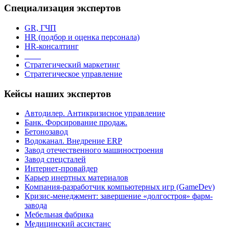
Специализация экспертов
GR, ГЧП
HR (подбор и оценка персонала)
HR-консалтинг
_ _ _
Стратегический маркетинг
Стратегическое управление
Кейсы наших экспертов
Автодилер. Антикризисное управление
Банк. Форсирование продаж.
Бетонозавод
Водоканал. Внедрение ERP
Завод отечественного машиностроения
Завод спецсталей
Интернет-провайдер
Карьер инертных материалов
Компания-разработчик компьютерных игр (GameDev)
Кризис-менеджмент: завершение «долгостроя» фарм-
завода
Мебельная фабрика
Медицинский ассистанс