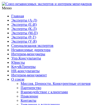
Меню
ЭКСПЕРТНОСТЬ и РЕЗУЛЬТАТИВНОСТЬ ПРЕВЫШЕ
Союз независимых экспертов
ПОПУЛЯРНОСТИ
Главная
Эксперты (А-Д)
и интерим менеджеров
Эксперты (Е-И)
Эксперты (К-Л)
Эксперты (М-П)
Эксперты (Р-Т)
Эксперты (У-Я)
Специализация экспертов
Независимые директора
Интерим-менеджеры
Упр.Консультанты
Юристы
Коуч&Тренеры
HR-консультанты
Интерим-менеджмент
О союзе
Миссия. Ценности. Конкурентные отличия
Партнерство
Взаимодействие с клиентами
Правление
Контакты
Заявление о вступлении