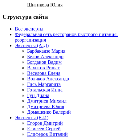
Шитикова Юлия
Структура сайта
Все эксперты
Федеральная сеть ресторанов быстрого питания-
реорганизация
Эксперты (А-Д)
Барбакадзе Мария
Белов Александр
Богданов Вадим
Вахитов Ришат
Веселова Елена
Волчков Александр
Гись Маргарита
Готальская Инна
Гуц Диана
Дмитриев Михаил
Дмитриева Юлия
Домашенко Валерий
Эксперты (Е-И)
Егоров Дмитрий
Елисеев Сергей
Елиферов Виталий