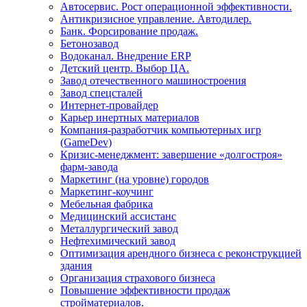
Автосервис. Рост операционной эффективности.
Антикризисное управление. Автодилер.
Банк. Форсирование продаж.
Бетонозавод
Водоканал. Внедрение ERP
Детский центр. Выбор ЦА.
Завод отечественного машиностроения
Завод спецсталей
Интернет-провайдер
Карьер инертных материалов
Компания-разработчик компьютерных игр
(GameDev)
Кризис-менеджмент: завершение «долгостроя»
фарм-завода
Маркетинг (на уровне) городов
Маркетинг-коучинг
Мебельная фабрика
Медицинский ассистанс
Металлургический завод
Нефтехимический завод
Оптимизация арендного бизнеса с реконструкцией
здания
Организация страхового бизнеса
Повышение эффективности продаж
стройматериалов.