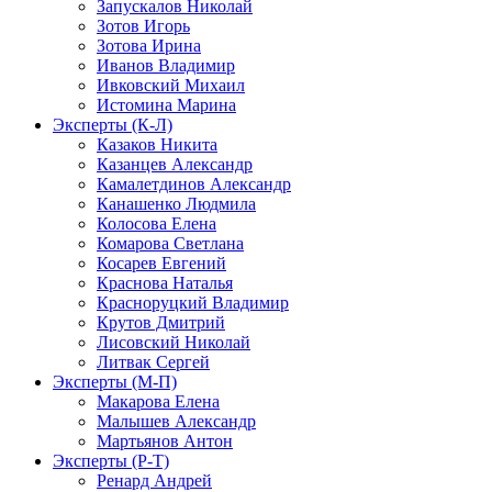
Запускалов Николай
Зотов Игорь
Зотова Ирина
Иванов Владимир
Ивковский Михаил
Истомина Марина
Эксперты (К-Л)
Казаков Никита
Казанцев Александр
Камалетдинов Александр
Канашенко Людмила
Колосова Елена
Комарова Светлана
Косарев Евгений
Краснова Наталья
Красноруцкий Владимир
Крутов Дмитрий
Лисовский Николай
Литвак Сергей
Эксперты (М-П)
Макарова Елена
Малышев Александр
Мартьянов Антон
Эксперты (Р-Т)
Ренард Андрей