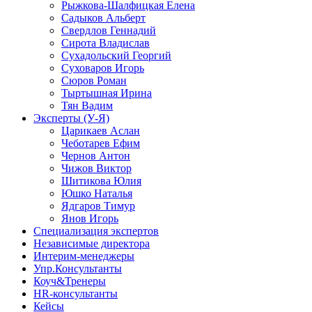
Рыжкова-Шалфицкая Елена
Садыков Альберт
Свердлов Геннадий
Сирота Владислав
Сухадольский Георгий
Суховаров Игорь
Сюров Роман
Тыртышная Ирина
Тян Вадим
Эксперты (У-Я)
Царикаев Аслан
Чеботарев Ефим
Чернов Антон
Чижов Виктор
Шитикова Юлия
Юшко Наталья
Ядгаров Тимур
Янов Игорь
Специализация экспертов
Независимые директора
Интерим-менеджеры
Упр.Консультанты
Коуч&Тренеры
HR-консультанты
Кейсы