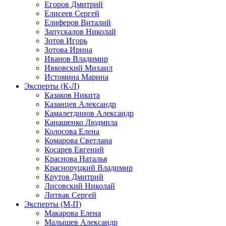
Егоров Дмитрий
Елисеев Сергей
Елиферов Виталий
Запускалов Николай
Зотов Игорь
Зотова Ирина
Иванов Владимир
Ивковский Михаил
Истомина Марина
Эксперты (К-Л)
Казаков Никита
Казанцев Александр
Камалетдинов Александр
Канашенко Людмила
Колосова Елена
Комарова Светлана
Косарев Евгений
Краснова Наталья
Красноруцкий Владимир
Крутов Дмитрий
Лисовский Николай
Литвак Сергей
Эксперты (М-П)
Макарова Елена
Малышев Александр