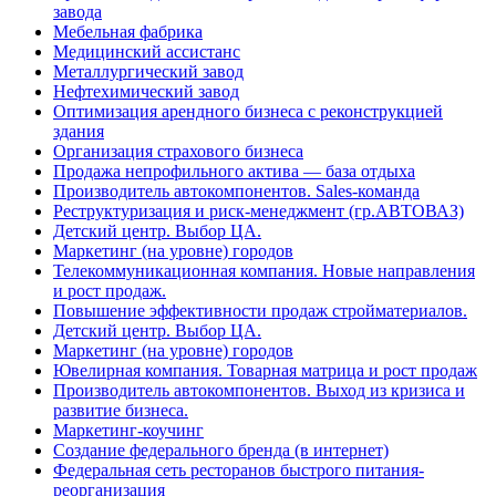
завода
Мебельная фабрика
Медицинский ассистанс
Металлургический завод
Нефтехимический завод
Оптимизация арендного бизнеса с реконструкцией
здания
Организация страхового бизнеса
Продажа непрофильного актива — база отдыха
Производитель автокомпонентов. Sales-команда
Реструктуризация и риск-менеджмент (гр.АВТОВАЗ)
Детский центр. Выбор ЦА.
Маркетинг (на уровне) городов
Телекоммуникационная компания. Новые направления
и рост продаж.
Повышение эффективности продаж стройматериалов.
Детский центр. Выбор ЦА.
Маркетинг (на уровне) городов
Ювелирная компания. Товарная матрица и рост продаж
Производитель автокомпонентов. Выход из кризиса и
развитие бизнеса.
Маркетинг-коучинг
Создание федерального бренда (в интернет)
Федеральная сеть ресторанов быстрого питания-
реорганизация