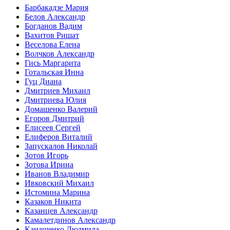
Барбакадзе Мария
Белов Александр
Богданов Вадим
Вахитов Ришат
Веселова Елена
Волчков Александр
Гись Маргарита
Готальская Инна
Гуц Диана
Дмитриев Михаил
Дмитриева Юлия
Домашенко Валерий
Егоров Дмитрий
Елисеев Сергей
Елиферов Виталий
Запускалов Николай
Зотов Игорь
Зотова Ирина
Иванов Владимир
Ивковский Михаил
Истомина Марина
Казаков Никита
Казанцев Александр
Камалетдинов Александр
Канашенко Людмила