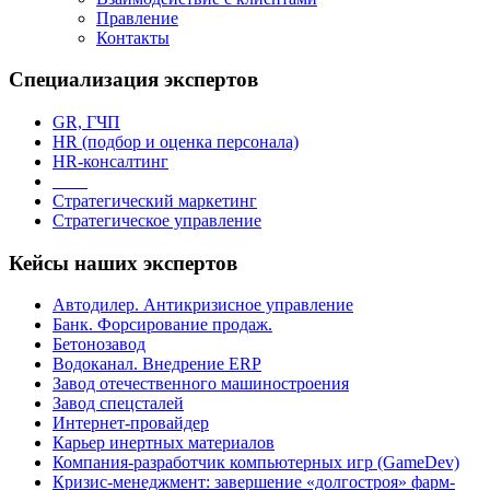
Правление
Контакты
Специализация экспертов
GR, ГЧП
HR (подбор и оценка персонала)
HR-консалтинг
_ _ _
Стратегический маркетинг
Стратегическое управление
Кейсы наших экспертов
Автодилер. Антикризисное управление
Банк. Форсирование продаж.
Бетонозавод
Водоканал. Внедрение ERP
Завод отечественного машиностроения
Завод спецсталей
Интернет-провайдер
Карьер инертных материалов
Компания-разработчик компьютерных игр (GameDev)
Кризис-менеджмент: завершение «долгостроя» фарм-