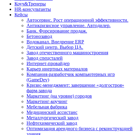
Коуч&Тренеры
HR-консультанты
Кейсы
Автосервис. Рост операционной эффективности.
Антикризисное управление. Автодилер.
Банк. Форсирование продаж.
Бетонозавод
Водоканал. Внедрение ERP
Детский центр. Выбор ЦА.
Завод отечественного машиностроения
Завод спецсталей
Интернет-провайдер
Карьер инертных материалов
Компания-разработчик компьютерных игр
(GameDev)
Кризис-менеджмент: завершение «долгостроя»
фарм-завода
Маркетинг (на уровне) городов
Маркетинг-коучинг
Мебельная фабрика
Медицинский ассистанс
Металлургический завод
Нефтехимический завод
Оптимизация арендного бизнеса с реконструкцией
здания