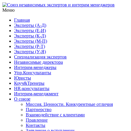
Меню
Союз независимых экспертов и интерим менеджеров
ЭКСПЕРТНОСТЬ и РЕЗУЛЬТАТИВНОСТЬ ПРЕВЫШЕ
ПОПУЛЯРНОСТИ
Главная
Эксперты (А-Д)
Эксперты (Е-И)
Эксперты (К-Л)
Эксперты (М-П)
Эксперты (Р-Т)
Эксперты (У-Я)
Специализация экспертов
Независимые директора
Интерим-менеджеры
Упр.Консультанты
Юристы
Коуч&Тренеры
HR-консультанты
Интерим-менеджмент
О союзе
Миссия. Ценности. Конкурентные отличия
Партнерство
Взаимодействие с клиентами
Правление
Контакты
Заявление о вступлении