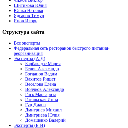
Чижов Виктор
Шитикова Юлия
Юшко Наталья
Ядгаров Тимур
Янов Игорь
Структура сайта
Все эксперты
Федеральная сеть ресторанов быстрого питания-
реорганизация
Эксперты (А-Д)
Барбакадзе Мария
Белов Александр
Богданов Вадим
Вахитов Ришат
Веселова Елена
Волчков Александр
Гись Маргарита
Готальская Инна
Гуц Диана
Дмитриев Михаил
Дмитриева Юлия
Домашенко Валерий
Эксперты (Е-И)