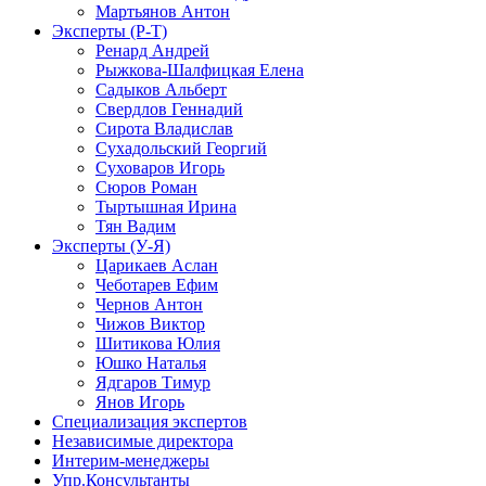
Мартьянов Антон
Эксперты (Р-Т)
Ренард Андрей
Рыжкова-Шалфицкая Елена
Садыков Альберт
Свердлов Геннадий
Сирота Владислав
Сухадольский Георгий
Суховаров Игорь
Сюров Роман
Тыртышная Ирина
Тян Вадим
Эксперты (У-Я)
Царикаев Аслан
Чеботарев Ефим
Чернов Антон
Чижов Виктор
Шитикова Юлия
Юшко Наталья
Ядгаров Тимур
Янов Игорь
Специализация экспертов
Независимые директора
Интерим-менеджеры
Упр.Консультанты