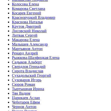
Колосова Елена
Комарова Светлана
Косарев Евгений
Красноруцкий Владимир
Краснова Наталья
Крутов Дмитрий
Лисовский Николай
Литвак Сергей
Макарова Елена
Малышев Александр
Мартьянов Антон
Ренард Андрей
Рыжкова-Шалфицкая Елена
Садыков Альберт
Свердлов Геннадий
Сирота Владислав
Сухадольский Георгий
Суховаров Игорь
Сюров Роман
Тыртышная Ирина
Тян Вадим
Царикаев Аслан
Чеботарев Ефим
Чернов Антон