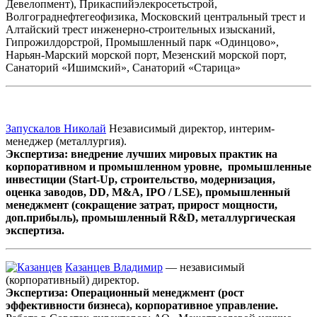
Девелопмент), Прикаспийэлекросетьстрой,
Волгограднефтегеофизика, Московский центральный трест и
Алтайский трест инженерно-строительных изысканий,
Гипрожилдорстрой, Промышленный парк «Одинцово»,
Нарьян-Марский морской порт, Мезенский морской порт,
Санаторий «Ишимский», Санаторий «Старица»
Запускалов Николай
Независимый директор, интерим-
менеджер (металлургия).
Экспертиза: внедрение лучших мировых практик на
корпоративном и промышленном уровне, промышленные
инвестиции (Start-Up, строительство, модернизация,
оценка заводов, DD, M&A, IPO / LSE), промышленный
менеджмент (сокращение затрат, прирост мощности,
доп.прибыль), промышленный R&D, металлургическая
экспертиза.
Казанцев Владимир
— независимый
(корпоративный) директор.
Экспертиза: Операционный менеджмент (рост
эффективности бизнеса), корпоративное управление.