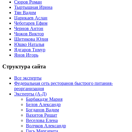
Сюров Роман
Тыртышная Ирина
Тян Вадим
Царикаев Аслан
Чеботарев Ефим
Чернов Антон
Чижов Виктор
Шитикова Юлия
Юшко Наталья
Ядгаров Тимур
Янов Игорь
Структура сайта
Все эксперты
Федеральная сеть ресторанов быстрого питания-
реорганизация
Эксперты (А-Д)
Барбакадзе Мария
Белов Александр
Богданов Вадим
Вахитов Ришат
Веселова Елена
Волчков Александр
Гись Маргарита