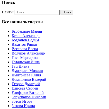
Поиск
Найти:
Все наши эксперты
Барбакадзе Мария
Белов Александр
Богданов Вадим
Вахитов Ришат
Веселова Елена
Волчков Александр
Гись Маргарита
Готальская Инна
Гуц Диана
Дмитриев Михаил
Дмитриева Юлия
Домашенко Валерий
Егоров Дмитрий
Елисеев Сергей
Елиферов Виталий
Запускалов Николай
Зотов Игорь
Зотова Ирина