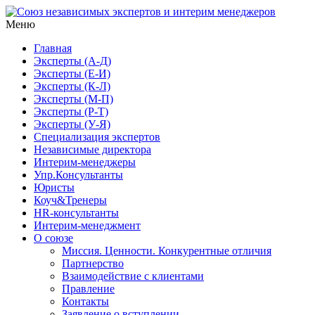
Меню
Союз независимых экспертов и интерим менеджеров
ЭКСПЕРТНОСТЬ и РЕЗУЛЬТАТИВНОСТЬ ПРЕВЫШЕ
ПОПУЛЯРНОСТИ
Главная
Эксперты (А-Д)
Эксперты (Е-И)
Эксперты (К-Л)
Эксперты (М-П)
Эксперты (Р-Т)
Эксперты (У-Я)
Специализация экспертов
Независимые директора
Интерим-менеджеры
Упр.Консультанты
Юристы
Коуч&Тренеры
HR-консультанты
Интерим-менеджмент
О союзе
Миссия. Ценности. Конкурентные отличия
Партнерство
Взаимодействие с клиентами
Правление
Контакты
Заявление о вступлении