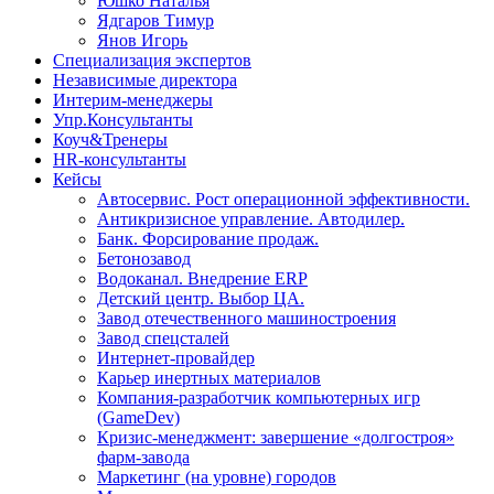
Юшко Наталья
Ядгаров Тимур
Янов Игорь
Специализация экспертов
Независимые директора
Интерим-менеджеры
Упр.Консультанты
Коуч&Тренеры
HR-консультанты
Кейсы
Автосервис. Рост операционной эффективности.
Антикризисное управление. Автодилер.
Банк. Форсирование продаж.
Бетонозавод
Водоканал. Внедрение ERP
Детский центр. Выбор ЦА.
Завод отечественного машиностроения
Завод спецсталей
Интернет-провайдер
Карьер инертных материалов
Компания-разработчик компьютерных игр
(GameDev)
Кризис-менеджмент: завершение «долгостроя»
фарм-завода
Маркетинг (на уровне) городов