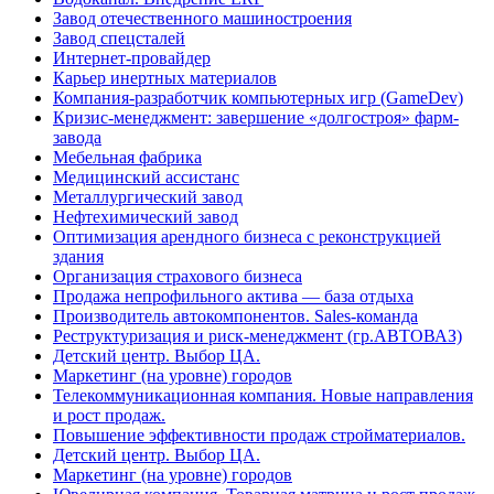
Завод отечественного машиностроения
Завод спецсталей
Интернет-провайдер
Карьер инертных материалов
Компания-разработчик компьютерных игр (GameDev)
Кризис-менеджмент: завершение «долгостроя» фарм-
завода
Мебельная фабрика
Медицинский ассистанс
Металлургический завод
Нефтехимический завод
Оптимизация арендного бизнеса с реконструкцией
здания
Организация страхового бизнеса
Продажа непрофильного актива — база отдыха
Производитель автокомпонентов. Sales-команда
Реструктуризация и риск-менеджмент (гр.АВТОВАЗ)
Детский центр. Выбор ЦА.
Маркетинг (на уровне) городов
Телекоммуникационная компания. Новые направления
и рост продаж.
Повышение эффективности продаж стройматериалов.
Детский центр. Выбор ЦА.
Маркетинг (на уровне) городов