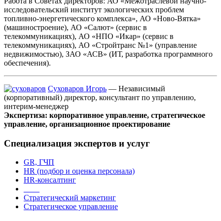
Работа в Советах директоров: АО «Межотраслевой научно-
исследовательский институт экологических проблем
топливно-энергетического комплекса», АО «Ново-Вятка»
(машиностроение), АО «Салют» (сервис в
телекоммуникациях), АО «НПО «Икар» (сервис в
телекоммуникациях), АО «Стройтранс №1» (управление
недвижимостью), ЗАО «АСВ» (ИТ, разработка программного
обеспечения).
Суховаров Игорь
— Независимый
(корпоративный) директор, консультант по управлению,
интерим-менеджер
Экспертиза: корпоративное управление, стратегическое
управление, организационное проектирование
Специализация экспертов и услуг
GR, ГЧП
HR (подбор и оценка персонала)
HR-консалтинг
_ _ _
Стратегический маркетинг
Стратегическое управление