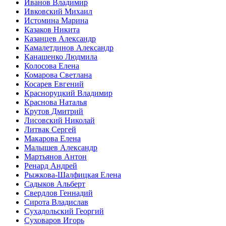
Иванов Владимир
Ивковский Михаил
Истомина Марина
Казаков Никита
Казанцев Александр
Камалетдинов Александр
Канашенко Людмила
Колосова Елена
Комарова Светлана
Косарев Евгений
Красноруцкий Владимир
Краснова Наталья
Крутов Дмитрий
Лисовский Николай
Литвак Сергей
Макарова Елена
Малышев Александр
Мартьянов Антон
Ренард Андрей
Рыжкова-Шалфицкая Елена
Садыков Альберт
Свердлов Геннадий
Сирота Владислав
Сухадольский Георгий
Суховаров Игорь