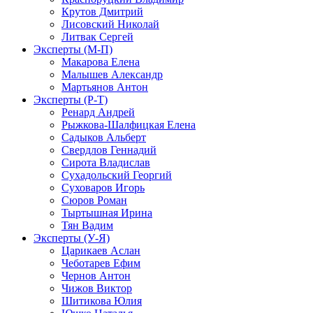
Крутов Дмитрий
Лисовский Николай
Литвак Сергей
Эксперты (М-П)
Макарова Елена
Малышев Александр
Мартьянов Антон
Эксперты (Р-Т)
Ренард Андрей
Рыжкова-Шалфицкая Елена
Садыков Альберт
Свердлов Геннадий
Сирота Владислав
Сухадольский Георгий
Суховаров Игорь
Сюров Роман
Тыртышная Ирина
Тян Вадим
Эксперты (У-Я)
Царикаев Аслан
Чеботарев Ефим
Чернов Антон
Чижов Виктор
Шитикова Юлия