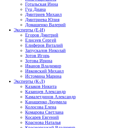
Готальская Инна
Гуц Диана
Дмитриев Михаил
Дмитриева Юлия
Домашенко Валерий
Эксперты (Е-И)
Егоров Дмитрий
Елисеев Сергей
Елиферов Виталий
Запускалов Николай
Зотов Игорь
Зотова Ирина
Иванов Владимир
Ивковский Михаил
Истомина Марина
Эксперты (К-Л)
Казаков Никита
Казанцев Александр
Камалетдинов Александр
Канашенко Людмила
Колосова Елена
Комарова Светлана
Косарев Евгений
Краснова Наталья
Красноруцкий Владимир