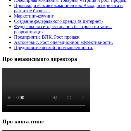
Ювелирная компания. Товарная матрица и рост продаж
Производитель автокомпонентов. Выход из кризиса и
развитие бизнеса.
Маркетинг-коучинг
Создание федерального бренда (в интернет)
Федеральная сеть ресторанов быстрого питания-
реорганизация
Предприятие ВПК. Рост продаж.
Автосервис. Рост операционной эффективности.
Предприятие легкой промышленности.
Про независимого директора
Про консалтинг