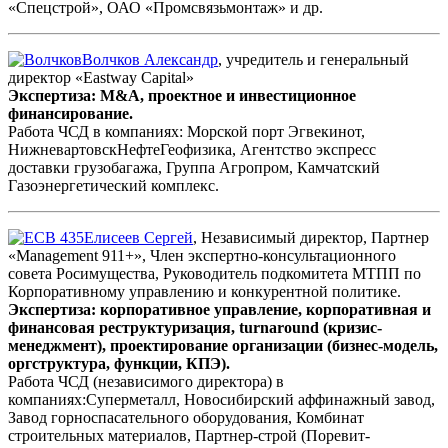
«Спецстрой», ОАО «Промсвязьмонтаж» и др.
Волчков Александр
, учредитель и генеральный
директор «Eastway Capital»
Экспертиза: M&A, проектное и инвестиционное
финансирование.
Работа ЧСД в компаниях: Морской порт Эгвекинот,
НижневартовскНефтеГеофизика, Агентство экспресс
доставки грузобагажа, Группа Агропром, Камчатский
Газоэнергетический комплекс.
Елисеев Сергей
, Независимый директор, Партнер
«Management 911+», Член экспертно-консультационного
совета Росимущества, Руководитель подкомитета МТПП по
Корпоративному управлению и конкурентной политике.
Экспертиза: корпоративное управление, корпоративная и
финансовая реструктуризация, turnaround (кризис-
менеджмент), проектирование организации (бизнес-модель,
оргструктура, функции, КПЭ).
Работа ЧСД (независимого директора) в
компаниях:Cуперметалл, Новосибирский аффинажный завод,
Завод горноспасательного оборудования, Комбинат
строительных материалов, Партнер-строй (Поревит-